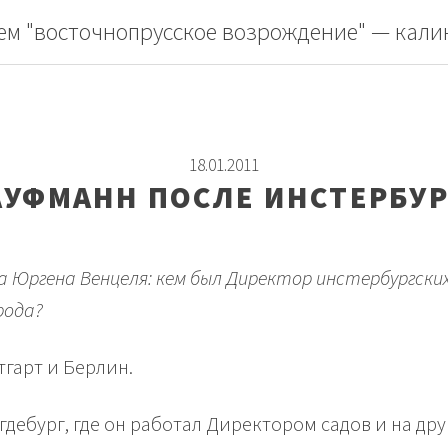
ем "восточнопрусское возрождение" — кали
18.01.2011
АУФМАНН ПОСЛЕ ИНСТЕРБУР
ргена Венцеля: кем был Директор инстербургских са
рода?
тгарт и Берлин.
гдебург, где он работал Директором садов и на др