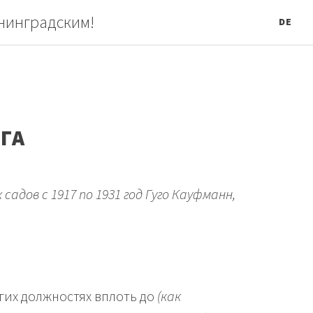
нинградским!
DE
ГА
дов с 1917 по 1931 год Гуго Кауфманн,
угих должностях вплоть до
(как