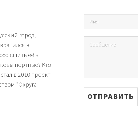
усский город,
вратился в
хо сшить её в
аковы портные? Кто
 стал в 2010 проект
ством "Округа