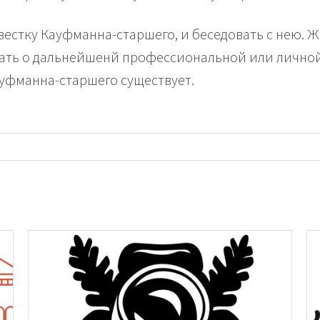
стку Кауфманна-старшего, и беседовать с нею. Жи
ать о дальнейшенй профессиональной или личной
ауфманна-старшего существует.