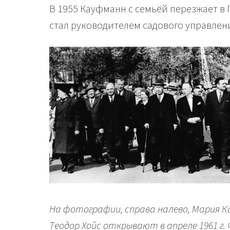
В 1955 Кауфманн с семьёй перезжает в 
стал руководителем садового управлен
На фотографии, справа налево, Мария К
Теодор Хойс открывают в апреле 1961 г