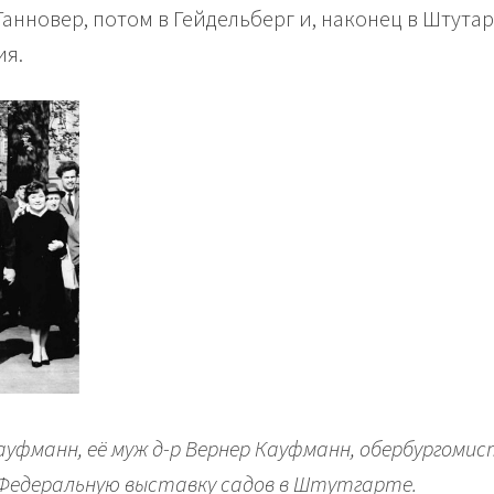
Ганновер, потом в Гейдельберг и, наконец в Штута
ия.
ауфманн, её муж д-р Вернер Кауфманн, обербургоми
. Федеральную выставку садов в Штутгарте.