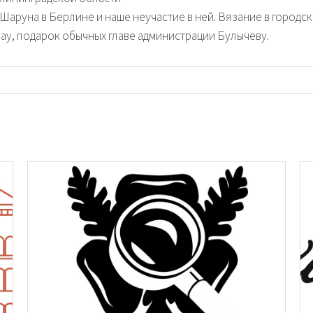
Шаруна в Берлине и наше неучастие в ней. Вязание в городск
бау, подарок обычных главе администрации Булычеву.