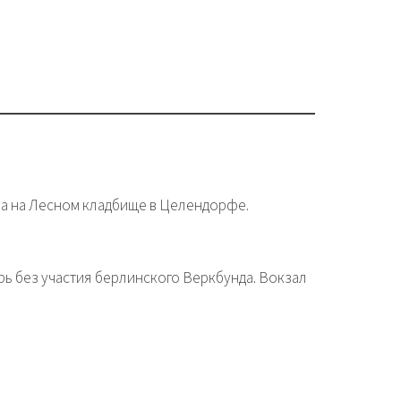
а на Лесном кладбище в Целендорфе.
рь без участия берлинского Веркбунда. Вокзал