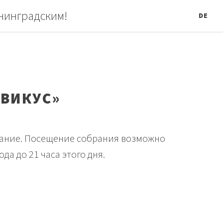
нинградским!
DE
СВИКУС»
брание. Посещение собрания возможно
а до 21 часа этого дня.