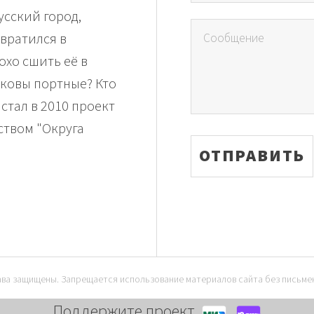
усский город,
вратился в
хо сшить её в
аковы портные? Кто
 стал в 2010 проект
ством "Округа
рава защищены. Запрещается использование материалов сайта без письме
Поддержите проект