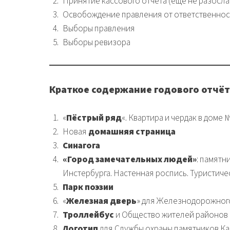
Принятие кассового отчёта (ещё не разосла
Освобождение правления от ответственнос
Выборы правления
Выборы ревизора
Краткое содержание годового отчёта
«
Пёстрый ряд
«. Квартира и чердак в доме 
Новая
домашняя страница
Синагога
«Город замечательных людей»
: памятн
Инстербурга. Настенная роспись. Туристиче
Парк поэзии
«
Железная дверь
» для Железнодорожног
Троллейбус
и Общество жителей районов 
Логотип
для Службы охраны памятников К