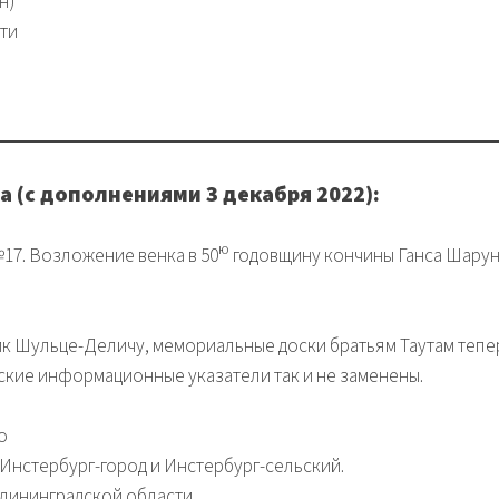
н)
ти
 (с дополнениями 3 декабря 2022):
ю
№17. Возложение венка в 50
годовщину кончины Ганса Шарун
ик Шульце-Деличу, мемориальные доски братьям Таутам тепе
ские информационные указатели так и не заменены.
о
Инстербург-город и Инстербург-сельский.
алининградской области