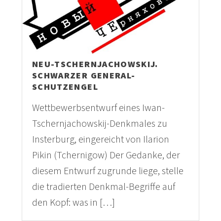
NEU-TSCHERNJACHOWSKIJ.
SCHWARZER GENERAL-
SCHUTZENGEL
Wettbewerbsentwurf eines Iwan-
Tschernjachowskij-Denkmales zu
Insterburg, eingereicht von Ilarion
Pikin (Tchernigow) Der Gedanke, der
diesem Entwurf zugrunde liege, stelle
die tradierten Denkmal-Begriffe auf
den Kopf: was in […]