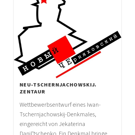
NEU-TSCHERNJACHOWSKIJ.
ZENTAUR
Wettbewerbsentwurf eines Iwan-
Tschernjachowskij-Denkmales,
eingereicht von Jekaterina
Danil’tschenko. Ein Denkmal bringe