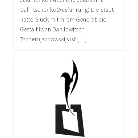
Jakimenko (Idee) und Jekaterina
Dalnitschenko(Ausführung) Die Stadt
hatte Glück mit ihrem General: die
Gestalt Iwan Danilowitsch
Tschernjachowskijs ist […]