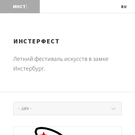
И
Н
С
Т
Е
Р
Г
О
Д
RU
ИНСТЕРФЕСТ
Летний фестиваль искусств в замке
Инстербург.