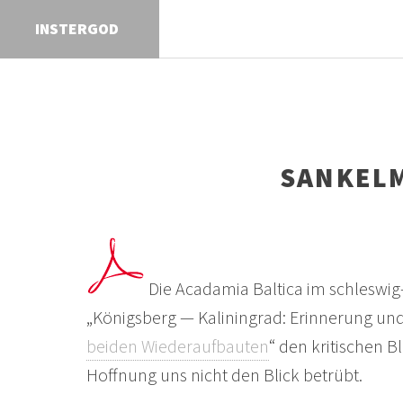
I
N
S
T
E
R
G
O
D
SANKELM
Die Acadamia Baltica im schleswig
„Königsberg — Kaliningrad: Erinnerung und 
beiden Wiederaufbauten
“ den kritischen 
Hoffnung uns nicht den Blick betrübt.