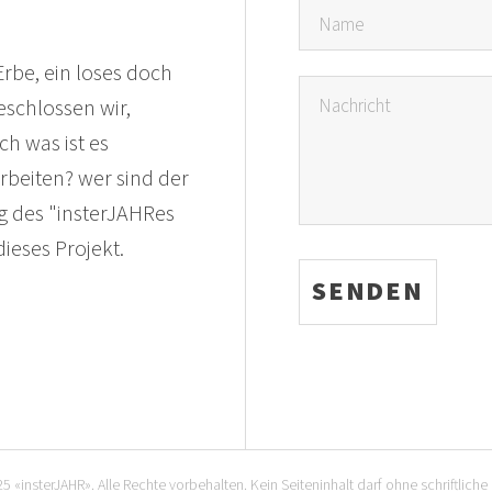
Erbe, ein loses doch
eschlossen wir,
h was ist es
rbeiten? wer sind der
g des "insterJAHRes
ieses Projekt.
«insterJAHR». Alle Rechte vorbehalten. Kein Seiteninhalt darf ohne schriftliche